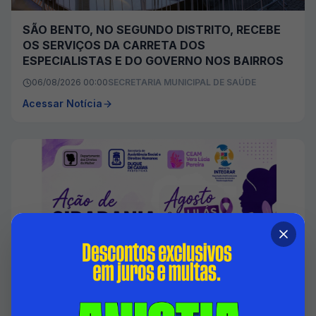
SÃO BENTO, NO SEGUNDO DISTRITO, RECEBE
OS SERVIÇOS DA CARRETA DOS
ESPECIALISTAS E DO GOVERNO NOS BAIRROS
06/08/2026 00:00
SECRETARIA MUNICIPAL DE SAÚDE
Acessar Notícia
DUQUE DE CAXIAS PROMOVE AÇÃO EM
ALUSÃO A LEI MARIA DA PENHA